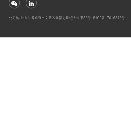
公司地址:山东省威海市文登区天福办世纪大道甲82号
鲁ICP备17016242号-1