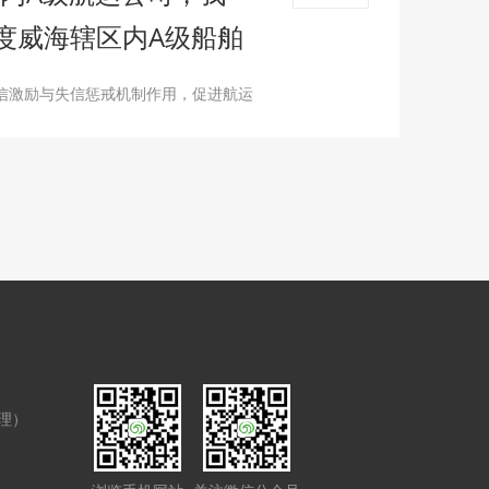
年度威海辖区内A级船舶
信激励与失信惩戒机制作用，促进航运
经理）
）